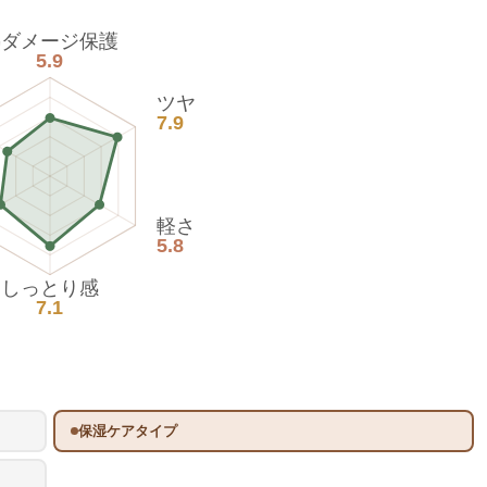
熱ダメージ保護
5.9
ツヤ
7.9
軽さ
5.8
しっとり感
7.1
保湿ケアタイプ