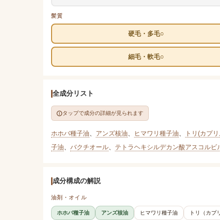
髪質
硬毛・多毛○
細毛・軟毛○
全成分リスト
タップで成分の詳細が見られます
ホホバ種子油
、
アンズ核油
、
ヒマワリ種子油
、
トリ(カプリ
子油
、
バクチオール
、
テトラヘキシルデカン酸アスコルビ
成分構成の解説
油剤・オイル
ホホバ種子油
アンズ核油
ヒマワリ種子油
トリ（カプ