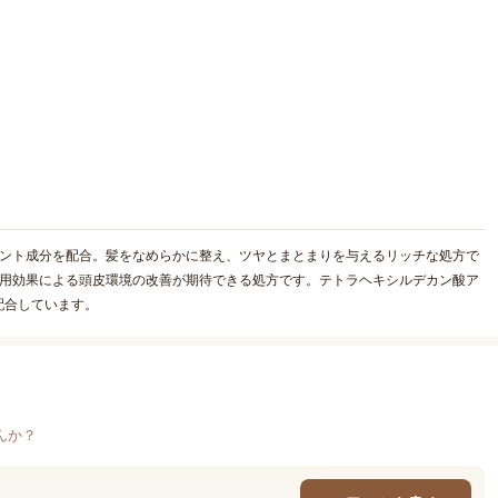
エント成分を配合。髪をなめらかに整え、ツヤとまとまりを与えるリッチな処方で
薬用効果による頭皮環境の改善が期待できる処方です。テトラヘキシルデカン酸ア
配合しています。
んか？