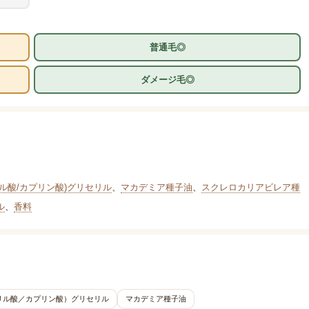
普通毛◎
ダメージ毛◎
ル酸/カプリン酸)グリセリル
、
マカデミア種子油
、
スクレロカリアビレア種
ル
、
香料
リル酸／カプリン酸）グリセリル
マカデミア種子油