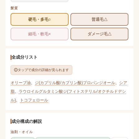
髪質
硬毛・多毛○
普通毛△
細毛・軟毛×
ダメージ毛△
全成分リスト
タップで成分の詳細が見られます
オリーブ油
、
ジ(カプリル酸/カプリン酸)プロパンジオール
、
シア
脂
、
ラウロイルグルタミン酸ジ(フィトステリル/オクチルドデシ
ル)
、
トコフェロール
成分構成の解説
油剤・オイル