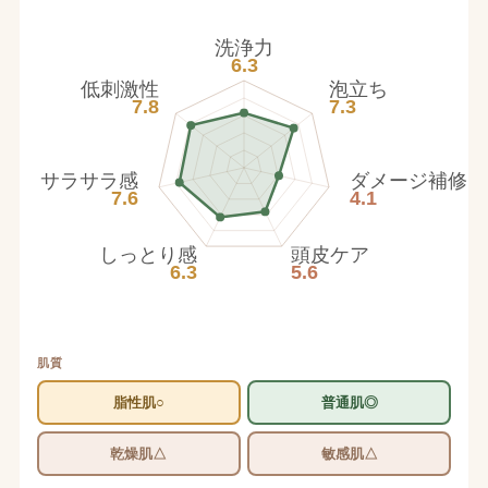
洗浄力
6.3
低刺激性
泡立ち
7.8
7.3
サラサラ感
ダメージ補修
7.6
4.1
しっとり感
頭皮ケア
6.3
5.6
肌質
脂性肌○
普通肌◎
乾燥肌△
敏感肌△