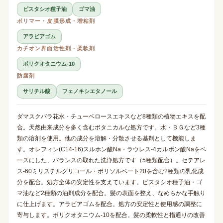
ピスタシオ種子油
ゴマ油
ポリマー・皮膜形成・増粘剤
アラビアゴム
カチオン界面活性剤・柔軟剤
ポリクオタニウム-10
防腐剤
サリチル酸
フェノキシエタノール
ダマスクバラ花水・チューベロースエキスなど8種類の植物エキスを配
合。天然由来成分を多く含むボタニカルな処方です。水・ＢＧなど3種
類の溶剤を使用。他の成分を溶解・分散させる基剤として機能しま
す。オレフィン(C14-16)スルホン酸Na・ラウレス-4カルボン酸Naをベ
ースにした、バランスの取れた洗浄処方です（5種類配合）。セテアレ
ス-60ミリスチルグリコール・ポリソルベート20を含む2種類の乳化成
分を配合。処方全体の安定性を支えています。ピスタシオ種子油・ゴ
マ油など2種類の油剤成分を配合。髪の表面を整え、なめらかな手触り
に仕上げます。アラビアゴムを配合。処方の安定性と使用感の調整に
寄与します。ポリクオタニウム-10を配合。髪の柔軟性と指通りの改善