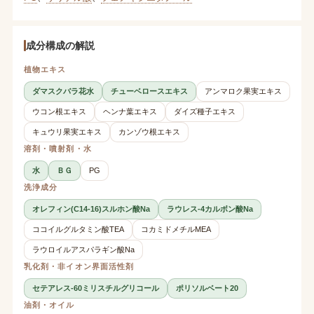
成分構成の解説
植物エキス
ダマスクバラ花水
チューベロースエキス
アンマロク果実エキス
ウコン根エキス
ヘンナ葉エキス
ダイズ種子エキス
キュウリ果実エキス
カンゾウ根エキス
溶剤・噴射剤・水
水
ＢＧ
PG
洗浄成分
オレフィン(C14-16)スルホン酸Na
ラウレス-4カルボン酸Na
ココイルグルタミン酸TEA
コカミドメチルMEA
ラウロイルアスパラギン酸Na
乳化剤・非イオン界面活性剤
セテアレス-60ミリスチルグリコール
ポリソルベート20
油剤・オイル