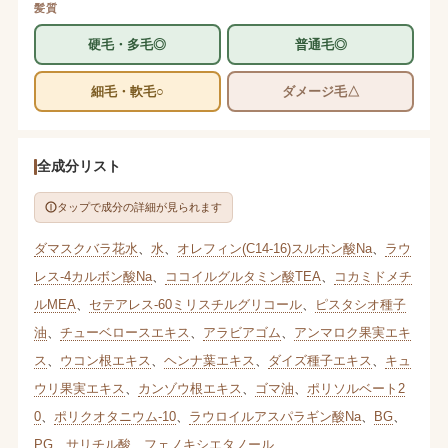
髪質
硬毛・多毛◎
普通毛◎
細毛・軟毛○
ダメージ毛△
全成分リスト
タップで成分の詳細が見られます
ダマスクバラ花水
、
水
、
オレフィン(C14-16)スルホン酸Na
、
ラウ
レス-4カルボン酸Na
、
ココイルグルタミン酸TEA
、
コカミドメチ
ルMEA
、
セテアレス-60ミリスチルグリコール
、
ピスタシオ種子
油
、
チューベロースエキス
、
アラビアゴム
、
アンマロク果実エキ
ス
、
ウコン根エキス
、
ヘンナ葉エキス
、
ダイズ種子エキス
、
キュ
ウリ果実エキス
、
カンゾウ根エキス
、
ゴマ油
、
ポリソルベート2
0
、
ポリクオタニウム-10
、
ラウロイルアスパラギン酸Na
、
BG
、
PG
、
サリチル酸
、
フェノキシエタノール