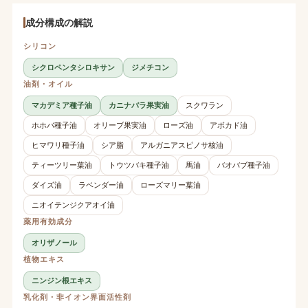
成分構成の解説
シリコン
シクロペンタシロキサン
ジメチコン
油剤・オイル
マカデミア種子油
カニナバラ果実油
スクワラン
ホホバ種子油
オリーブ果実油
ローズ油
アボカド油
ヒマワリ種子油
シア脂
アルガニアスピノサ核油
ティーツリー葉油
トウツバキ種子油
馬油
バオバブ種子油
ダイズ油
ラベンダー油
ローズマリー葉油
ニオイテンジクアオイ油
薬用有効成分
オリザノール
植物エキス
ニンジン根エキス
乳化剤・非イオン界面活性剤