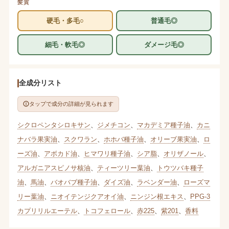
髪質
硬毛・多毛○
普通毛◎
細毛・軟毛◎
ダメージ毛◎
全成分リスト
タップで成分の詳細が見られます
シクロペンタシロキサン
、
ジメチコン
、
マカデミア種子油
、
カニ
ナバラ果実油
、
スクワラン
、
ホホバ種子油
、
オリーブ果実油
、
ロ
ーズ油
、
アボカド油
、
ヒマワリ種子油
、
シア脂
、
オリザノール
、
アルガニアスピノサ核油
、
ティーツリー葉油
、
トウツバキ種子
油
、
馬油
、
バオバブ種子油
、
ダイズ油
、
ラベンダー油
、
ローズマ
リー葉油
、
ニオイテンジクアオイ油
、
ニンジン根エキス
、
PPG-3
カプリリルエーテル
、
トコフェロール
、
赤225
、
紫201
、
香料