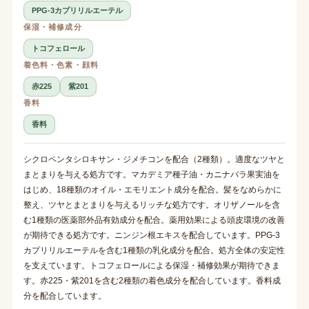
PPG-3カプリリルエーテル
保湿・補修成分
トコフェロール
着色料・色素・顔料
赤225
紫201
香料
香料
シクロペンタシロキサン・ジメチコンを配合（2種類）。適度なツヤと
まとまりを与える処方です。マカデミア種子油・カニナバラ果実油を
はじめ、18種類のオイル・エモリエント成分を配合。髪をなめらかに
整え、ツヤとまとまりを与えるリッチな処方です。オリザノールを含
む1種類の医薬部外品有効成分を配合。薬用効果による頭皮環境の改善
が期待できる処方です。ニンジン根エキスを配合しています。PPG-3
カプリリルエーテルを含む1種類の乳化成分を配合。処方全体の安定性
を支えています。トコフェロールによる保湿・補修効果が期待できま
す。赤225・紫201を含む2種類の着色成分を配合しています。香料成
分を配合しています。