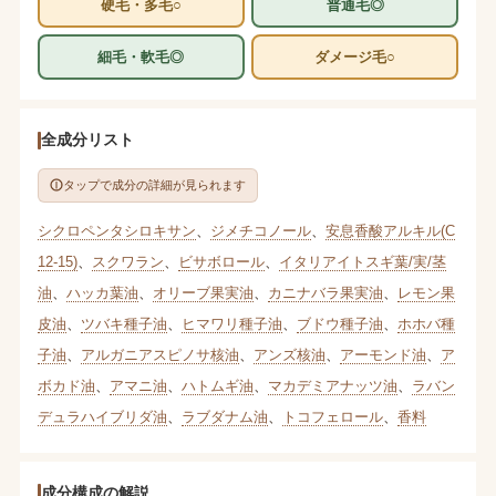
硬毛・多毛○
普通毛◎
細毛・軟毛◎
ダメージ毛○
全成分リスト
タップで成分の詳細が見られます
シクロペンタシロキサン
、
ジメチコノール
、
安息香酸アルキル(C
12-15)
、
スクワラン
、
ビサボロール
、
イタリアイトスギ葉/実/茎
油
、
ハッカ葉油
、
オリーブ果実油
、
カニナバラ果実油
、
レモン果
皮油
、
ツバキ種子油
、
ヒマワリ種子油
、
ブドウ種子油
、
ホホバ種
子油
、
アルガニアスピノサ核油
、
アンズ核油
、
アーモンド油
、
ア
ボカド油
、
アマニ油
、
ハトムギ油
、
マカデミアナッツ油
、
ラバン
デュラハイブリダ油
、
ラブダナム油
、
トコフェロール
、
香料
成分構成の解説