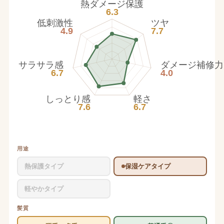
熱ダメージ保護
6.3
低刺激性
ツヤ
4.9
7.7
サラサラ感
ダメージ補修力
6.7
4.0
しっとり感
軽さ
7.6
6.7
用途
熱保護タイプ
保湿ケアタイプ
軽やかタイプ
髪質