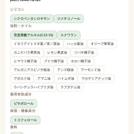
シリコン
シクロペンタシロキサン
ジメチコノール
油剤・オイル
安息香酸アルキル(C12-15)
スクワラン
イタリアイトスギ葉／実／茎油
ハッカ葉油
オリーブ果実油
カニナバラ果実油
レモン果皮油
ツバキ種子油
ヒマワリ種子油
ブドウ種子油
ホホバ種子油
アルガニアスピノサ核油
アンズ核油
アーモンド油
アボカド油
アマニ油
ハトムギ油
マカデミアナッツ油
ラバンデュラハイブリダ油
ラブダナム油
薬用有効成分
ビサボロール
保湿・補修成分
トコフェロール
香料