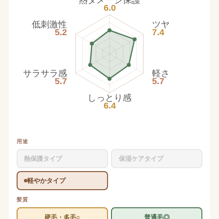
熱ダメージ保護
6.0
低刺激性
ツヤ
5.2
7.4
サラサラ感
軽さ
5.7
5.7
しっとり感
6.4
用途
熱保護タイプ
保湿ケアタイプ
軽やかタイプ
髪質
硬毛・多毛○
普通毛◎