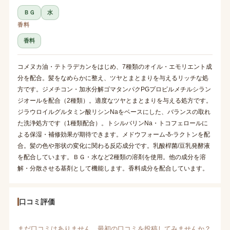
ＢＧ
水
香料
香料
コメヌカ油・テトラデカンをはじめ、7種類のオイル・エモリエント成
分を配合。髪をなめらかに整え、ツヤとまとまりを与えるリッチな処
方です。ジメチコン・加水分解ゴマタンパクPGプロピルメチルシラン
ジオールを配合（2種類）。適度なツヤとまとまりを与える処方です。
ジラウロイルグルタミン酸リシンNaをベースにした、バランスの取れ
た洗浄処方です（1種類配合）。トシルバリンNa・トコフェロールに
よる保湿・補修効果が期待できます。メドウフォーム-δ-ラクトンを配
合。髪の色や形状の変化に関わる反応成分です。乳酸桿菌/豆乳発酵液
を配合しています。ＢＧ・水など2種類の溶剤を使用。他の成分を溶
解・分散させる基剤として機能します。香料成分を配合しています。
口コミ評価
まだ口コミはありません。最初の口コミを投稿してみませんか？