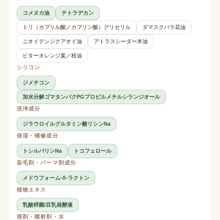
コメヌカ油
テトラデカン
トリ（カプリル酸／カプリン酸）グリセリル
ダマスクバラ花油
ニオイテンジクアオイ油
アトラスシーダー木油
ビターオレンジ葉／枝油
シリコン
ジメチコン
加水分解ゴマタンパクPGプロピルメチルシランジオール
洗浄成分
ジラウロイルグルタミン酸リシンNa
保湿・補修成分
トシルバリンNa
トコフェロール
染毛剤・パーマ剤成分
メドウフォーム-δ-ラクトン
植物エキス
乳酸桿菌/豆乳発酵液
溶剤・噴射剤・水