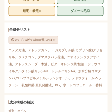
細毛・軟毛○
ダメージ毛◎
全成分リスト
タップで成分の詳細が見られます
コメヌカ油
、
テトラデカン
、
トリ(カプリル酸/カプリン酸)グリセ
リル
、
ジメチコン
、
ダマスクバラ花油
、
ニオイテンジクアオイ
油
、
アトラスシーダー木油
、
ビターオレンジ葉/枝油
、
ジラウロ
イルグルタミン酸リシンNa
、
トシルバリンNa
、
加水分解ゴマタ
ンパクPGプロピルメチルシランジオール
、
メドウフォーム-δ-ラ
クトン
、
乳酸桿菌/豆乳発酵液
、
BG
、
水
、
トコフェロール
、
香料
成分構成の解説
油剤・オイル