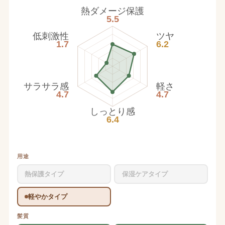
熱ダメージ保護
5.5
低刺激性
ツヤ
1.7
6.2
サラサラ感
軽さ
4.7
4.7
しっとり感
6.4
用途
熱保護タイプ
保湿ケアタイプ
軽やかタイプ
髪質