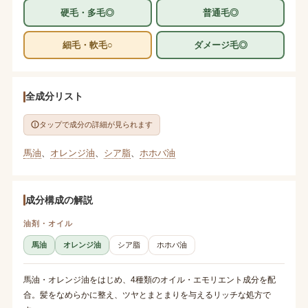
硬毛・多毛◎
普通毛◎
細毛・軟毛○
ダメージ毛◎
全成分リスト
タップで成分の詳細が見られます
馬油
、
オレンジ油
、
シア脂
、
ホホバ油
成分構成の解説
油剤・オイル
馬油
オレンジ油
シア脂
ホホバ油
馬油・オレンジ油をはじめ、4種類のオイル・エモリエント成分を配
合。髪をなめらかに整え、ツヤとまとまりを与えるリッチな処方で