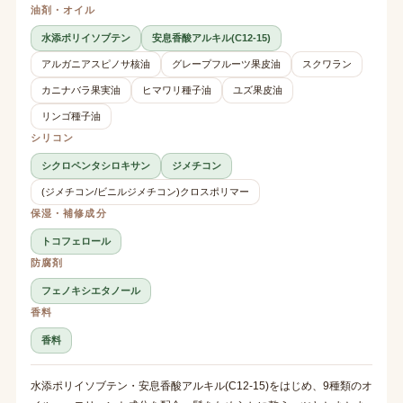
油剤・オイル
水添ポリイソブテン
安息香酸アルキル(C12-15)
アルガニアスピノサ核油
グレープフルーツ果皮油
スクワラン
カニナバラ果実油
ヒマワリ種子油
ユズ果皮油
リンゴ種子油
シリコン
シクロペンタシロキサン
ジメチコン
(ジメチコン/ビニルジメチコン)クロスポリマー
保湿・補修成分
トコフェロール
防腐剤
フェノキシエタノール
香料
香料
水添ポリイソブテン・安息香酸アルキル(C12-15)をはじめ、9種類のオ