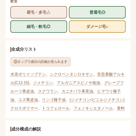
髪質
硬毛・多毛△
普通毛◎
細毛・軟毛◎
ダメージ毛○
全成分リスト
タップで成分の詳細が見られます
水添ポリイソブテン
、
シクロペンタシロキサン
、
安息香酸アルキ
ル(C12-15)
、
ジメチコン
、
アルガニアスピノサ核油
、
グレープフ
ルーツ果皮油
、
スクワラン
、
カニナバラ果実油
、
ヒマワリ種子
油
、
ユズ果皮油
、
リンゴ種子油
、
(ジメチコン/ビニルジメチコン)
クロスポリマー
、
トコフェロール
、
フェノキシエタノール
、
香料
成分構成の解説