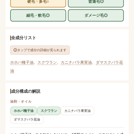
硬毛・多毛○
普通毛◎
細毛・軟毛◎
ダメージ毛◎
全成分リスト
タップで成分の詳細が見られます
ホホバ種子油
、
スクワラン
、
カニナバラ果実油
、
ダマスクバラ花
油
成分構成の解説
油剤・オイル
ホホバ種子油
スクワラン
カニナバラ果実油
ダマスクバラ花油