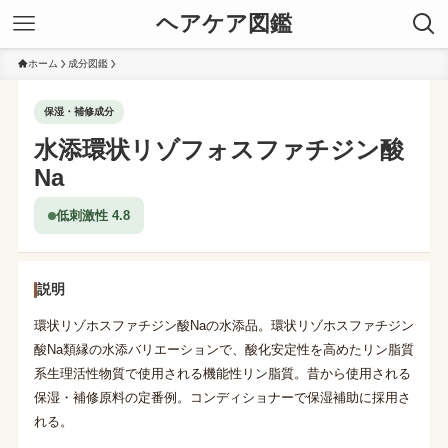
ヘアケア図鑑
ホーム
成分図鑑
保湿・補修成分
水添環状リゾフォスファチジン酸
Na
低刺激性 4.8
説明
環状リゾホスファチジン酸Naの水添品。環状リゾホスファチジン
酸Na類縁の水添バリエーションで、酸化安定性を高めたリン脂質
系生理活性物質で使用される機能性リン脂質。昔から使用される
保湿・補修原料の定番例。コンディショナーで保湿補助に採用さ
れる。