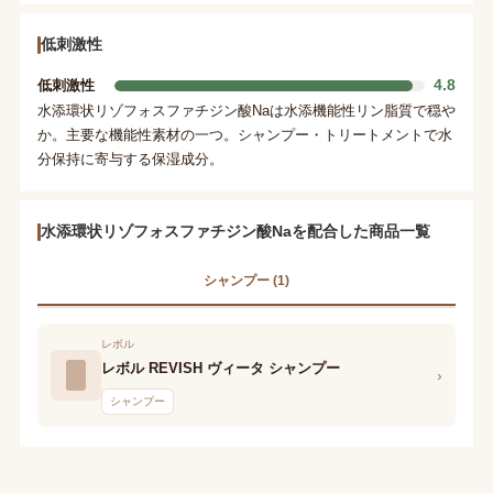
低刺激性
4.8
低刺激性
水添環状リゾフォスファチジン酸Naは水添機能性リン脂質で穏や
か。主要な機能性素材の一つ。シャンプー・トリートメントで水
分保持に寄与する保湿成分。
水添環状リゾフォスファチジン酸Naを配合した商品一覧
シャンプー (1)
レボル
レボル REVISH ヴィータ シャンプー
›
シャンプー