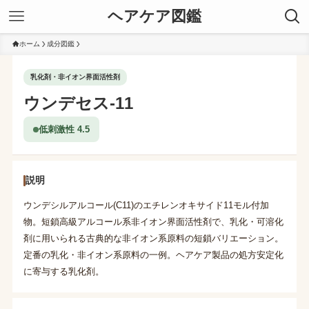
ヘアケア図鑑
ホーム
成分図鑑
乳化剤・非イオン界面活性剤
ウンデセス-11
低刺激性 4.5
説明
ウンデシルアルコール(C11)のエチレンオキサイド11モル付加
物。短鎖高級アルコール系非イオン界面活性剤で、乳化・可溶化
剤に用いられる古典的な非イオン系原料の短鎖バリエーション。
定番の乳化・非イオン系原料の一例。ヘアケア製品の処方安定化
に寄与する乳化剤。