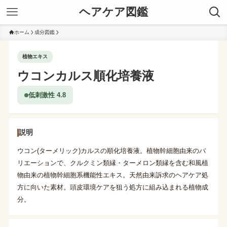
ヘアケア図鑑
ホーム
成分図鑑
植物エキス
ウコンカルス順化培養液
低刺激性 4.8
説明
ウコン(ターメリック)カルスの順化培養液。植物幹細胞由来のバ
リエーションで、クルクミン類縁・ターメロン類縁を含む和風植
物由来の植物幹細胞系機能性エキス。天然由来訴求のヘアケア処
方に向いた素材。頭皮環境ケアを狙う処方に組み込まれる植物成
分。