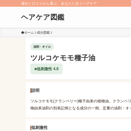
成分と口コミから選ぶ、 あなたに合うヘアケア
ヘアケア図鑑
ホーム
成分図鑑
油剤・オイル
ツルコケモモ種子油
低刺激性 4.8
説明
ツルコケモモ(クランベリー)種子由来の植物油。クランベ
物由来油剤の別表記例となる成分の一例。定番の油剤・オ
低刺激性