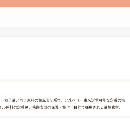
リー種子油と同じ原料の和風表記系で、北米ベリー由来訴求可能な定番の植
イル原料の定番例。毛髪表面の保護・艶付与目的で採用される油性素材。