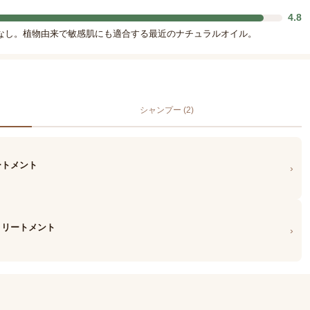
4.8
なし。植物由来で敏感肌にも適合する最近のナチュラルオイル。
シャンプー (2)
リートメント
›
 トリートメント
›