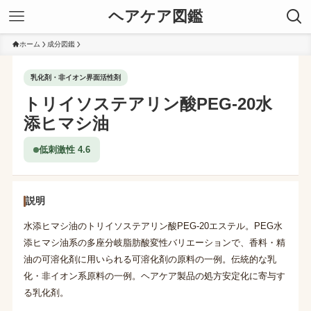
ヘアケア図鑑
ホーム
成分図鑑
乳化剤・非イオン界面活性剤
トリイソステアリン酸PEG-20水
添ヒマシ油
低刺激性 4.6
説明
水添ヒマシ油のトリイソステアリン酸PEG-20エステル。PEG水
添ヒマシ油系の多座分岐脂肪酸変性バリエーションで、香料・精
油の可溶化剤に用いられる可溶化剤の原料の一例。伝統的な乳
化・非イオン系原料の一例。ヘアケア製品の処方安定化に寄与す
る乳化剤。