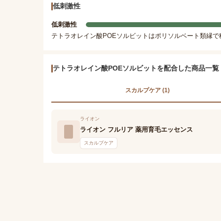
低刺激性
低刺激性
テトラオレイン酸POEソルビットはポリソルベート類縁で穏
テトラオレイン酸POEソルビットを配合した商品一覧
スカルプケア (1)
ライオン
ライオン フルリア 薬用育毛エッセンス
スカルプケア