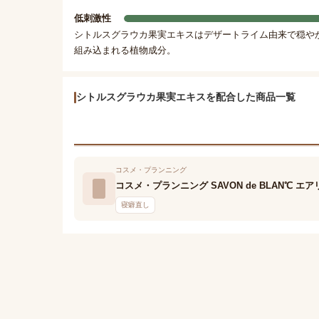
低刺激性
シトルスグラウカ果実エキスはデザートライム由来で穏や
組み込まれる植物成分。
シトルスグラウカ果実エキスを配合した商品一覧
コスメ・プランニング
コスメ・プランニング SAVON de BLAN℃ 
寝癖直し