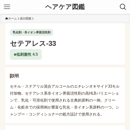
ヘアケア図鑑
ホーム
成分図鑑
乳化剤・非イオン界面活性剤
セテアレス-33
低刺激性 4.5
説明
セチル・ステアリル混合アルコールのエチレンオキサイド33モル
付加物。セテアレス系非イオン界面活性剤の高HLBバリエーショ
ンで、乳化・可溶化剤で使用される古典的原料の一例。クリー
ム・化粧水での採用例が豊富な乳化・非イオン系原料の一つ。シ
ャンプー・コンディショナーの処方設計で使用される。