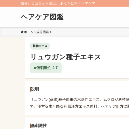
成分と口コミから選ぶ、 あなたに合うヘアケア
ヘアケア図鑑
ホーム
成分図鑑
植物エキス
リュウガン種子エキス
低刺激性 4.7
説明
リュウガン(竜眼)種子由来の水溶性エキス。ムクロジ科植
で、漢方訴求可能な和風漢方エキス原料。ヘアケア処方に
低刺激性