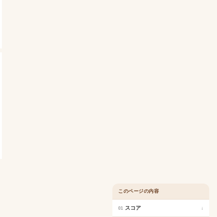
このページの内容
スコア
↓
01