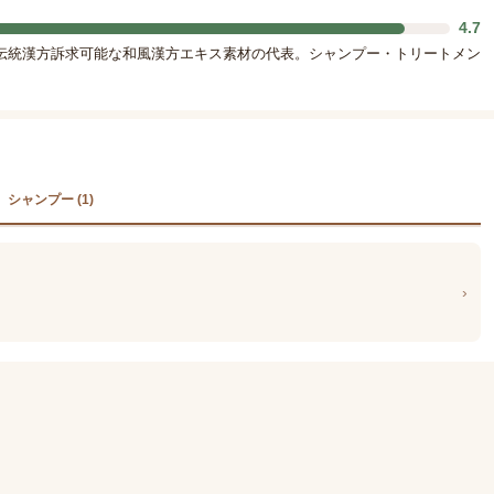
4.7
伝統漢方訴求可能な和風漢方エキス素材の代表。シャンプー・トリートメン
シャンプー (1)
›