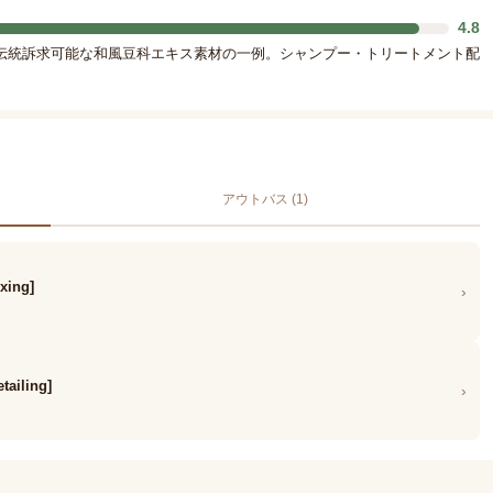
4.8
伝統訴求可能な和風豆科エキス素材の一例。シャンプー・トリートメント配
アウトバス (1)
xing]
›
ailing]
›