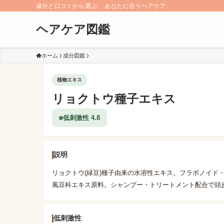
成分と口コミから選ぶ、 あなたに合うヘアケア
ヘアケア図鑑
ホーム
成分図鑑
植物エキス
リョクトウ種子エキス
低刺激性 4.8
説明
リョクトウ(緑豆)種子由来の水溶性エキス。フラボノイド
風豆科エキス原料。シャンプー・トリートメント配合で頭
低刺激性