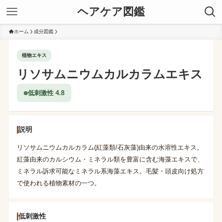
ヘアケア図鑑
ホーム
成分図鑑
植物エキス
リソサムニウムカルカラムエキス
低刺激性 4.8
説明
リソサムニウムカルカラム(紅藻類/石灰藻)由来の水溶性エキス。
紅藻由来のカルシウム・ミネラル類を豊富に含む海藻エキスで、
ミネラル訴求可能なミネラル系海藻エキス。毛髪・頭皮向け処方
で使われる植物素材の一つ。
低刺激性