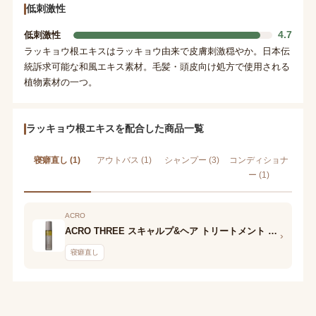
低刺激性
4.7
低刺激性
ラッキョウ根エキスはラッキョウ由来で皮膚刺激穏やか。日本伝
統訴求可能な和風エキス素材。毛髪・頭皮向け処方で使用される
植物素材の一つ。
ラッキョウ根エキスを配合した商品一覧
寝癖直し (1)
アウトバス (1)
シャンプー (3)
コンディショナ
ー (1)
ACRO
ACRO THREE スキャルプ&ヘア トリートメント ヘアミスト AC
›
寝癖直し