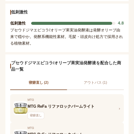
低刺激性
4.8
低刺激性
プセウドジマエピコラ/オリーブ果実油発酵液は発酵オリーブ由
来で穏やか。発酵系機能性素材。毛髪・頭皮向け処方で採用され
る植物素材。
プセウドジマエピコラ/オリーブ果実油発酵液を配合した商
品一覧
寝癖直し (2)
アウトバス (1)
MTG
MTG ReFa リファロックバームライト
›
寝癖直し
MTG