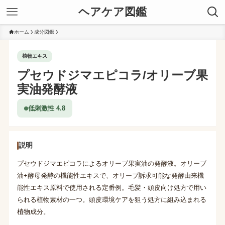
ヘアケア図鑑
ホーム
成分図鑑
植物エキス
プセウドジマエピコラ/オリーブ果
実油発酵液
低刺激性 4.8
説明
プセウドジマエピコラによるオリーブ果実油の発酵液。オリーブ
油+酵母発酵の機能性エキスで、オリーブ訴求可能な発酵由来機
能性エキス原料で使用される定番例。毛髪・頭皮向け処方で用い
られる植物素材の一つ。頭皮環境ケアを狙う処方に組み込まれる
植物成分。