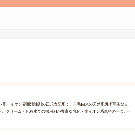
リン系非イオン界面活性剤の正式表記系で、羊毛由来の天然系訴求可能な古
分。クリーム・化粧水での採用例が豊富な乳化・非イオン系原料の一つ。ヘ