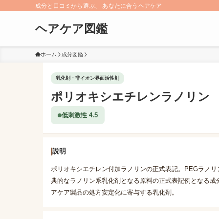
成分と口コミから選ぶ、 あなたに合うヘアケア
ヘアケア図鑑
ホーム
成分図鑑
乳化剤・非イオン界面活性剤
ポリオキシエチレンラノリン
低刺激性 4.5
説明
ポリオキシエチレン付加ラノリンの正式表記。PEGラノ
典的なラノリン系乳化剤となる原料の正式表記例となる成
アケア製品の処方安定化に寄与する乳化剤。