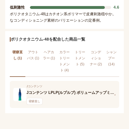
4.6
低刺激性
ポリクオタニウム-48はカチオン系ポリマーで皮膚刺激穏やか。
なコンディショニング素材のバリエーションの定番例。
ポリクオタニウム-48を配合した商品一覧
寝癖直
アウト
ヘアカ
カラー
トリー
コンデ
シャン
し (1)
バス (1)
ラー (1)
トリー
トメン
ィショ
プー
トメン
ト (5)
ナー (2)
(14)
ト (4)
Jコンテンツ
Jコンテンツ LPLP(ルプルプ) ボリュームアップミスト
›
寝癖直し