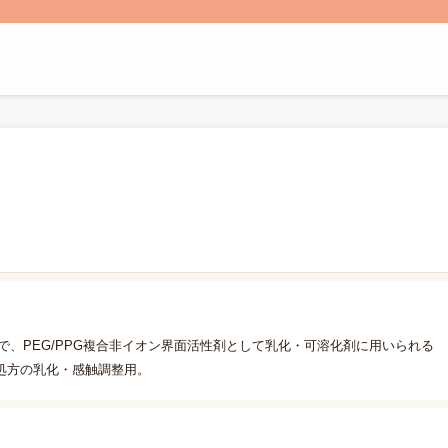
付加物で、PEG/PPG複合非イオン界面活性剤として乳化・可溶化剤に用いられる
処方の乳化・感触調整用。