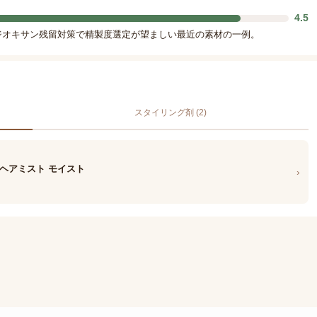
4.5
1,4-ジオキサン残留対策で精製度選定が望ましい最近の素材の一例。
スタイリング剤 (2)
 ヘアミスト モイスト
›