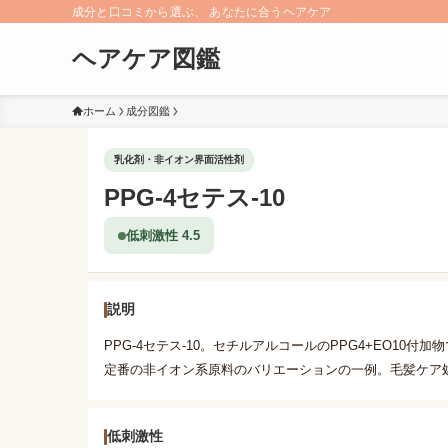
成分と口コミから選ぶ、 あなたに合うヘアケア
ヘアケア図鑑
ホーム
成分図鑑
乳化剤・非イオン界面活性剤
PPG-4セテス-10
低刺激性 4.5
説明
PPG-4セテス-10。セチルアルコールのPPG4+EO10
定番の非イオン系原料のバリエーションの一例。毛髪ケア
低刺激性