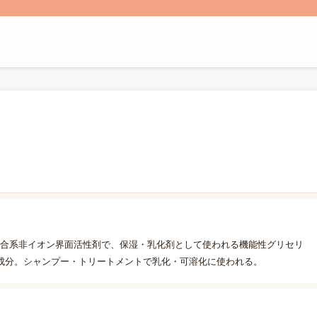
PPG複合系非イオン界面活性剤で、保湿・乳化剤として使われる機能性グリセリ
成分。シャンプー・トリートメントで乳化・可溶化に使われる。