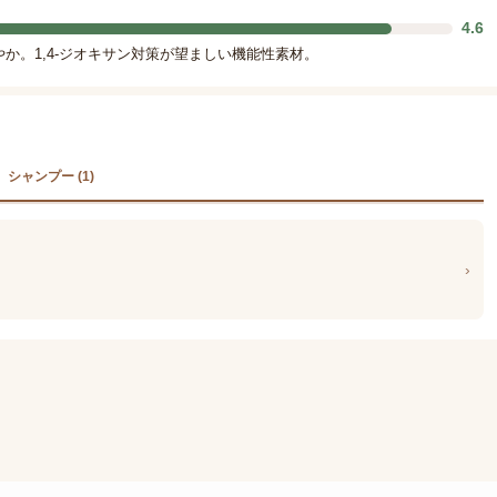
4.6
で穏やか。1,4-ジオキサン対策が望ましい機能性素材。
シャンプー (1)
›