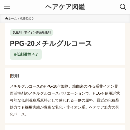
ヘアケア図鑑
ホーム
成分図鑑
乳化剤・非イオン界面活性剤
PPG-20メチルグルコース
低刺激性 4.7
説明
メチルグルコースのPPG-20付加物。糖由来のPPG系非イオン界
面活性剤のメチルグルコースバリエーションで、PEG不使用訴求
可能な低刺激糖系原料として使われる一例の原料。最近の化粧品
処方でも採用実績が豊富な乳化・非イオン系。ヘアケア処方の乳
化ベース。