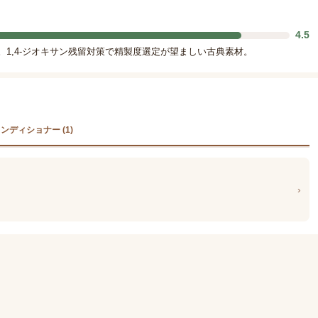
4.5
1,4-ジオキサン残留対策で精製度選定が望ましい古典素材。
ンディショナー (1)
›