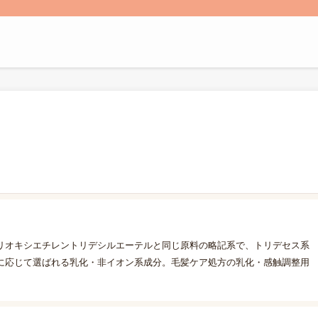
リオキシエチレントリデシルエーテルと同じ原料の略記系で、トリデセス系
に応じて選ばれる乳化・非イオン系成分。毛髪ケア処方の乳化・感触調整用