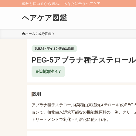
成分と口コミから選ぶ、 あなたに合うヘアケア
ヘアケア図鑑
ホーム
成分図鑑
乳化剤・非イオン界面活性剤
PEG-5アブラナ種子ステロール
低刺激性 4.7
説明
アブラナ種子ステロール(菜種由来植物ステロール)のPEG
ョンで、植物由来訴求可能なの機能性原料の一例。クリー
トリートメントで乳化・可溶化に使われる。