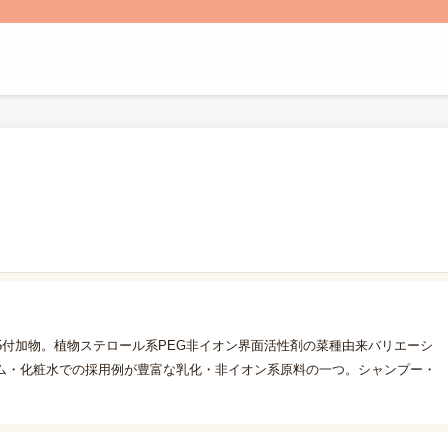
-5付加物。植物ステロール系PEG非イオン界面活性剤の菜種由来バリエーシ
ム・化粧水での採用例が豊富な乳化・非イオン系原料の一つ。シャンプー・