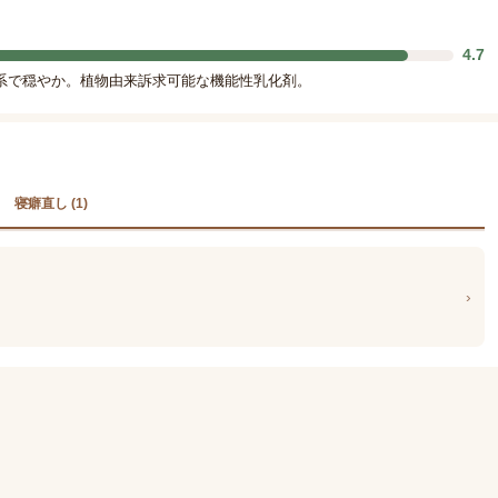
4.7
ル系で穏やか。植物由来訴求可能な機能性乳化剤。
寝癖直し (1)
›