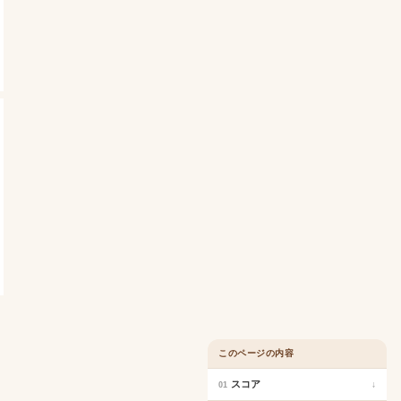
このページの内容
スコア
↓
01