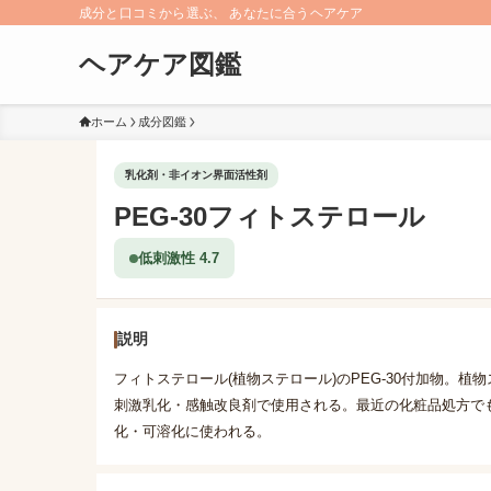
成分と口コミから選ぶ、 あなたに合うヘアケア
ヘアケア図鑑
ホーム
成分図鑑
乳化剤・非イオン界面活性剤
PEG-30フィトステロール
低刺激性 4.7
説明
フィトステロール(植物ステロール)のPEG-30付加物。
刺激乳化・感触改良剤で使用される。最近の化粧品処方で
化・可溶化に使われる。