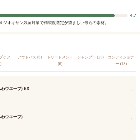
4.7
1,4-ジオキサン残留対策で精製度選定が望ましい最近の素材。
プケア
アウトバス (6)
トリートメント
シャンプー (13)
コンディショナ
)
(6)
ー (13)
わウエーブ) EX
›
ふわウエーブ)
›