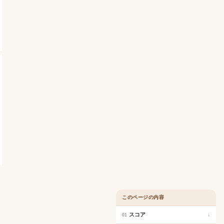
このページの内容
スコア
↓
01