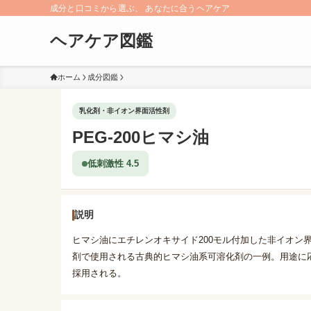
成分と口コミから選ぶ、 あなたに合うヘアケア
ヘアケア図鑑
ホーム
成分図鑑
乳化剤・非イオン界面活性剤
PEG-200ヒマシ油
低刺激性 4.5
説明
ヒマシ油にエチレンオキサイド200モル付加した非イオン界
剤で使用される古典的ヒマシ油系可溶化剤の一例。用途に
採用される。