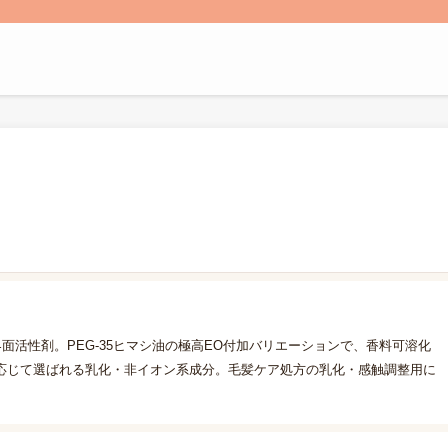
面活性剤。PEG-35ヒマシ油の極高EO付加バリエーションで、香料可溶化
応じて選ばれる乳化・非イオン系成分。毛髪ケア処方の乳化・感触調整用に