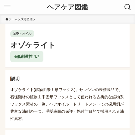
ヘアケア図鑑
ホーム
成分図鑑
油剤・オイル
オゾケライト
低刺激性 4.7
説明
オゾケライト(鉱物由来固形ワックス)。セレシンの未精製品で、
石蝋類縁の鉱物由来固形ワックスとして使われる古典的な鉱物系
ワックス素材の一例。ヘアオイル・トリートメントでの採用例が
豊富な油剤の一つ。毛髪表面の保護・艶付与目的で採用される油
性素材。