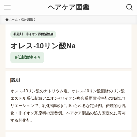
ヘアケア図鑑
ホーム
成分図鑑
乳化剤・非イオン界面活性剤
オレス-10リン酸Na
低刺激性 4.4
説明
オレス-10リン酸のナトリウム塩。オレス-10リン酸類縁のリン酸
エステル系低刺激アニオン+非イオン複合系界面活性剤のNa塩バ
リエーションで、乳化補助剤に用いられるな定番例。伝統的な乳
化・非イオン系原料の定番例。ヘアケア製品の処方安定化に寄与
する乳化剤。