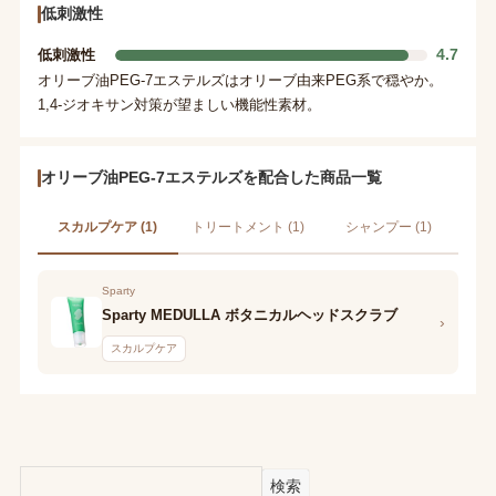
低刺激性
4.7
低刺激性
オリーブ油PEG-7エステルズはオリーブ由来PEG系で穏やか。
1,4-ジオキサン対策が望ましい機能性素材。
オリーブ油PEG-7エステルズを配合した商品一覧
スカルプケア (1)
トリートメント (1)
シャンプー (1)
Sparty
Sparty MEDULLA ボタニカルヘッドスクラブ
›
スカルプケア
検索