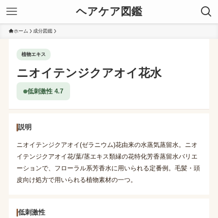
ヘアケア図鑑
ホーム
成分図鑑
植物エキス
ニオイテンジクアオイ花水
低刺激性 4.7
説明
ニオイテンジクアオイ(ゼラニウム)花由来の水蒸気蒸留水。ニオ
イテンジクアオイ花/葉/茎エキス類縁の花特化芳香蒸留水バリエ
ーションで、フローラル系芳香水に用いられる定番例。毛髪・頭
皮向け処方で用いられる植物素材の一つ。
低刺激性