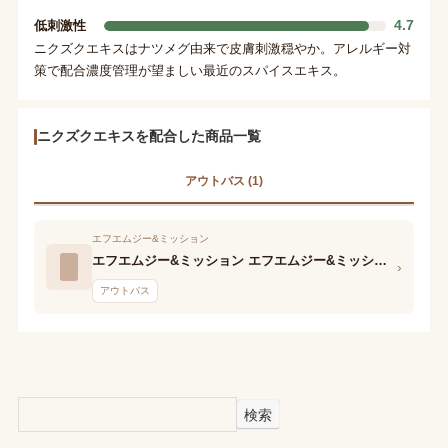
4.7
低刺激性
ニクズクエキスはナツメグ由来で皮膚刺激穏やか。アレルギー対
策で配合濃度管理が望ましい最近のスパイスエキス。
ニクズクエキスを配合した商品一覧
アウトバス (1)
エフエムジー&ミッション
エフエムジー&ミッション エフエムジー&ミッション ミッション ルミエール オイル
›
アウトバス
検索