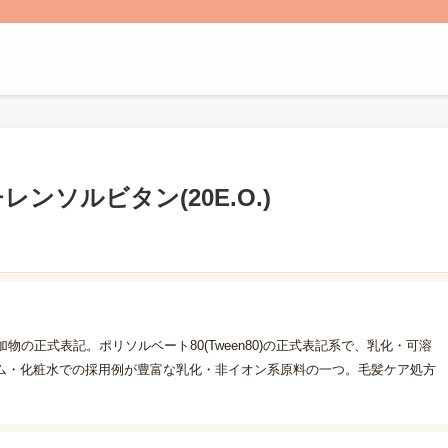
ソルビタン(20E.O.)
の正式表記。ポリソルベート80(Tween80)の正式表記系で、乳化・可溶
ム・化粧水での採用例が豊富な乳化・非イオン系原料の一つ。毛髪ケア処方