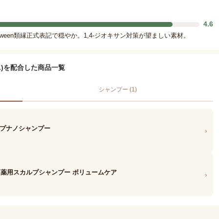
4.6
Tween類縁正式表記で穏やか。1,4-ジオキサン対策が望ましい素材。
.)を配合した商品一覧
シャンプー (1)
ルプナノシャンプー
›
スパ 薬用スカルプシャンプー ボリュームケア
›