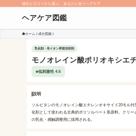
成分と口コミから選ぶ、 あなたに合うヘアケア
ヘアケア図鑑
ホーム
成分図鑑
乳化剤・非イオン界面活性剤
モノオレイン酸ポリオキシエチレン
低刺激性 4.6
説明
ソルビタンのモノオレイン酸エチレンオキサイド20モル付加物
化剤として使われる古典的ポリソルベート系原料。クリー
の乳化・感触調整用に採用される。