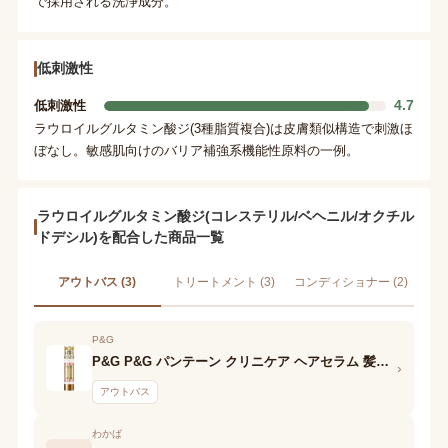
で採用される洗浄成分。
低刺激性
4.7
低刺激性
ラウロイルグルタミン酸ジ(3種脂質複合)は皮膚類似構造で刺激ほ
ぼなし。敏感肌向けのバリア補強系機能性原料の一例。
ラウロイルグルタミン酸ジ(コレステリル/ベヘニル/オクチル
ドデシル)を配合した商品一覧
アウトバス (3)
トリートメント (3)
コンディショナー (2)
P&G
P&G P&G パンテーン クリニケア ヘアセラム 髪のうねり・くせ用
›
アウトバス
わかば