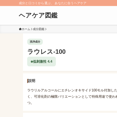
成分と口コミから選ぶ、 あなたに合うヘアケア
ヘアケア図鑑
ホーム
成分図鑑
洗浄成分
ラウレス-100
低刺激性 4.4
説明
ラウリルアルコールにエチレンオキサイド100モル付加した
く、可溶化剤の極限バリエーションとして特殊用途で使わ
つ。