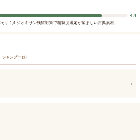
4.4
やか。1,4-ジオキサン残留対策で精製度選定が望ましい古典素材。
シャンプー (1)
›