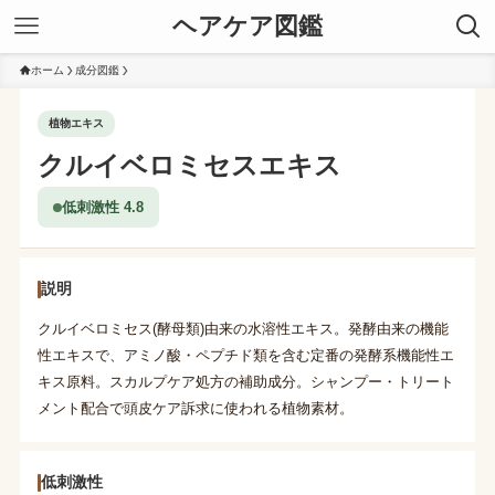
ヘアケア図鑑
ホーム
成分図鑑
植物エキス
クルイベロミセスエキス
低刺激性 4.8
説明
クルイベロミセス(酵母類)由来の水溶性エキス。発酵由来の機能
性エキスで、アミノ酸・ペプチド類を含む定番の発酵系機能性エ
キス原料。スカルプケア処方の補助成分。シャンプー・トリート
メント配合で頭皮ケア訴求に使われる植物素材。
低刺激性