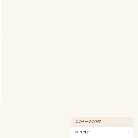
このページの内容
スコア
↓
01