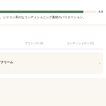
4.6
か。シリコン系のなコンディショニング素材のバリエーション。
アウトバス (3)
コンディショナー (1)
アクリーム
›