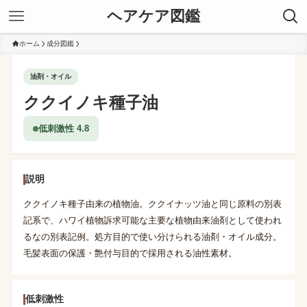
ヘアケア図鑑
ホーム
成分図鑑
油剤・オイル
ククイノキ種子油
低刺激性 4.8
説明
ククイノキ種子由来の植物油。ククイナッツ油と同じ原料の別表
記系で、ハワイ植物訴求可能な主要な植物由来油剤として使われ
るなの別表記例。処方目的で使い分けられる油剤・オイル成分。
毛髪表面の保護・艶付与目的で採用される油性素材。
低刺激性