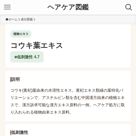
ヘアケア図鑑
ホーム
成分図鑑
植物エキス
コウキ葉エキス
低刺激性 4.7
説明
コウキ(黄杞)葉由来の水溶性エキス。黄杞エキス類縁の葉特化バ
リエーションで、アスチルビン類を含む中国漢方由来の植物エキ
スで、漢方訴求可能な漢方エキス原料の一例。ヘアケア処方に取
り入れられる植物由来エキス原料。
低刺激性