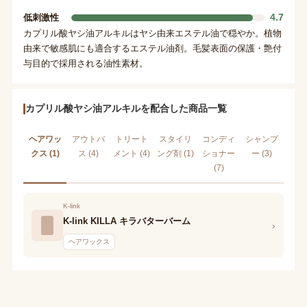
4.7
低刺激性
カプリル酸ヤシ油アルキルはヤシ由来エステル油で穏やか。植物
由来で敏感肌にも適合するエステル油剤。毛髪表面の保護・艶付
与目的で採用される油性素材。
カプリル酸ヤシ油アルキルを配合した商品一覧
ヘアワッ
アウトバ
トリート
スタイリ
コンディ
シャンプ
クス (1)
ス (4)
メント (4)
ング剤 (1)
ショナー
ー (3)
(7)
K-link
K-link KILLA キラバターバーム
›
ヘアワックス