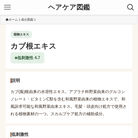
ヘアケア図鑑
ホーム
成分図鑑
植物エキス
カブ根エキス
低刺激性 4.7
説明
カブ(蕪)根由来の水溶性エキス。アブラナ科野菜由来のグルコシ
ノレート・ビタミンC類を含む和風野菜由来の植物エキスで、和
風訴求可能な和風野菜由来エキス。毛髪・頭皮向け処方で使用さ
れる植物素材の一つ。スカルプケア処方の補助成分。
低刺激性