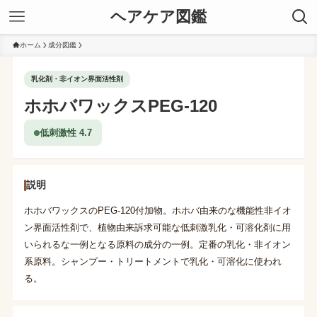
ヘアケア図鑑
ホーム
成分図鑑
乳化剤・非イオン界面活性剤
ホホバワックスPEG-120
低刺激性 4.7
説明
ホホバワックスのPEG-120付加物。ホホバ由来のな機能性非イオ
ン界面活性剤で、植物由来訴求可能な低刺激乳化・可溶化剤に用
いられるな一例となる原料の成分の一例。定番の乳化・非イオン
系原料。シャンプー・トリートメントで乳化・可溶化に使われ
る。