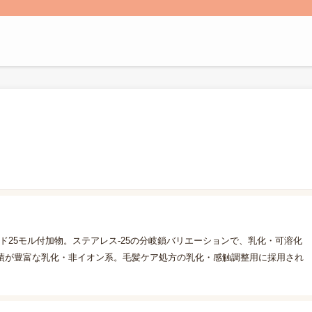
イド25モル付加物。ステアレス-25の分岐鎖バリエーションで、乳化・可溶化
績が豊富な乳化・非イオン系。毛髪ケア処方の乳化・感触調整用に採用され