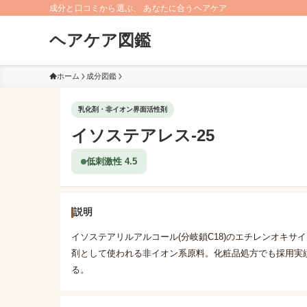
成分と口コミから選ぶ、 あなたに合うヘアケア
ヘアケア図鑑
ホーム
成分図鑑
乳化剤・非イオン界面活性剤
イソステアレス-25
低刺激性 4.5
説明
イソステアリルアルコール(分岐鎖C18)のエチレンオキサ
剤として使われる非イオン系原料。化粧品処方でも採用実
る。