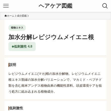
ヘアケア図鑑
ホーム
成分図鑑
植物エキス
加水分解レピジウムメイエニ根
低刺激性 4.8
説明
レピジウムメイエニ(マカ)根の加水分解物。レピジウムメイエニ
根エキス類縁の加水分解バリエーションで、マカミド・ペプチド
類を含む南米アンデス植物由来の機能性原料。頭皮環境ケアを狙
う処方に組み込まれる植物成分。
低刺激性