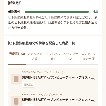
低刺激性
4.8
低刺激性
ヒト脂肪細胞順化培養液はヒト脂肪由来で皮膚刺激ほぼなし。最
近のヒト細胞系機能性素材。頭皮環境ケアを狙う処方に組み込ま
れる植物成分。
ヒト脂肪細胞順化培養液を配合した商品一覧
寝癖直し (2)
スカルプケ
アウトバス
シャンプー
コンディシ
ア (3)
(8)
(14)
ョナー (3)
SEVEN BEAUTY(セブンビューティー)
SEVEN BEAUTY セブンビューティー ヘアミスト KIRI ハード TN
›
寝癖直し
SEVEN BEAUTY(セブンビューティー)
SEVEN BEAUTY セブンビューティー ヘアミスト KIRI ソフト TN
›