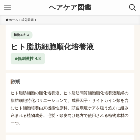
ヘアケア図鑑
ホーム
成分図鑑
植物エキス
ヒト脂肪細胞順化培養液
低刺激性 4.8
説明
ヒト脂肪細胞の順化培養液。ヒト脂肪間質細胞順化培養液類縁の
脂肪細胞特化バリエーションで、成長因子・サイトカイン類を含
むヒト細胞培養由来機能性原料。頭皮環境ケアを狙う処方に組み
込まれる植物成分。毛髪・頭皮向け処方で使用される植物素材の
一つ。