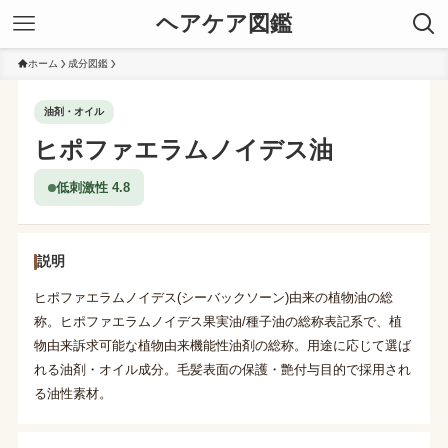
ヘアケア図鑑
ホーム
成分図鑑
油剤・オイル
ヒポファエラムノイデス油
低刺激性 4.8
説明
ヒポファエラムノイデス(シーバックソーン)由来の植物油の総
称。ヒポファエラムノイデス果実油/種子油の総称表記系で、植
物由来訴求可能な植物由来機能性油剤の総称。用途に応じて選ば
れる油剤・オイル成分。毛髪表面の保護・艶付与目的で採用され
る油性素材。